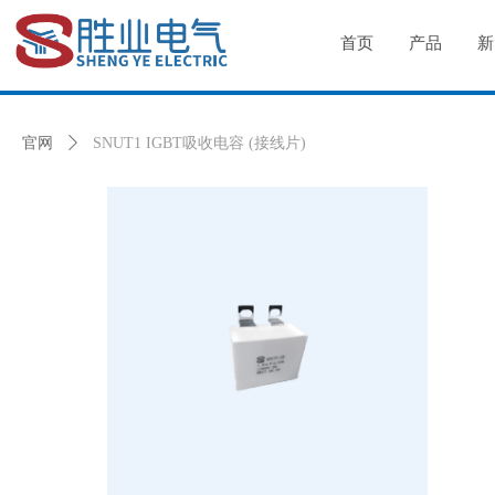
首页
产品
新
官网
ꄲ
SNUT1 IGBT吸收电容 (接线片)