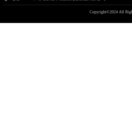
Copyright©2024 All Righ